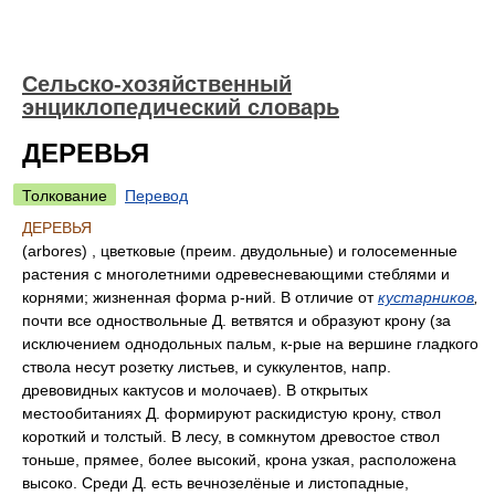
Сельско-хозяйственный
энциклопедический словарь
ДЕРЕВЬЯ
Толкование
Перевод
ДЕРЕВЬЯ
(arbores) , цветковые (преим. двудольные) и голосеменные
растения с многолетними одревесневающими стеблями и
корнями; жизненная форма р-ний. В отличие от
кустарников
,
почти все одноствольные Д. ветвятся и образуют крону (за
исключением однодольных пальм, к-рые на вершине гладкого
ствола несут розетку листьев, и суккулентов, напр.
древовидных кактусов и молочаев). В открытых
местообитаниях Д. формируют раскидистую крону, ствол
короткий и толстый. В лесу, в сомкнутом древостое ствол
тоньше, прямее, более высокий, крона узкая, расположена
высоко. Среди Д. есть вечнозелёные и листопадные,