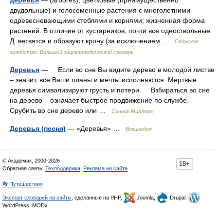
деревья
— (arbores), цветковые (преимущественно
двудольные) и голосеменные растения с многолетними
одревесневающими стеблями и корнями; жизненная форма
растений. В отличие от кустарников, почти все одноствольные
Д. ветвятся и образуют крону (за исключением …
Сельское
хозяйство. Большой энциклопедический словарь
Деревья
— Если во сне Вы видите дерево в молодой листве
– значит, все Ваши планы и мечты исполняются. Мертвые
деревья символизируют грусть и потери. Взбираться во сне
на дерево – означает быстрое продвижение по службе.
Срубить во сне дерево или …
Сонник Миллера
Деревья (песня)
— «Деревья» …
Википедия
© Академик, 2000-2026
18+
Обратная связь:
Техподдержка
,
Реклама на сайте
👣 Путешествия
Экспорт словарей на сайты
, сделанные на PHP,
Joomla,
Drupal,
WordPress, MODx.