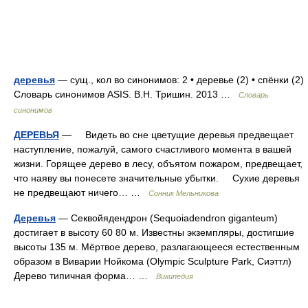
деревья
— сущ., кол во синонимов: 2 • деревье (2) • спёнки (2)
Словарь синонимов ASIS. В.Н. Тришин. 2013 …
Словарь
синонимов
ДЕРЕВЬЯ
— Видеть во сне цветущие деревья предвещает
наступление, пожалуй, самого счастливого момента в вашей
жизни. Горящее дерево в лесу, объятом пожаром, предвещает,
что наяву вы понесете значительные убытки. Сухие деревья
не предвещают ничего… …
Сонник Мельникова
Деревья
— Секвойядендрон (Sequoiadendron giganteum)
достигает в высоту 60 80 м. Известны экземпляры, достигшие
высоты 135 м. Мёртвое дерево, разлагающееся естественным
образом в Виварии Нойкома (Olympic Sculpture Park, Сиэттл)
Дерево типичная форма… …
Википедия