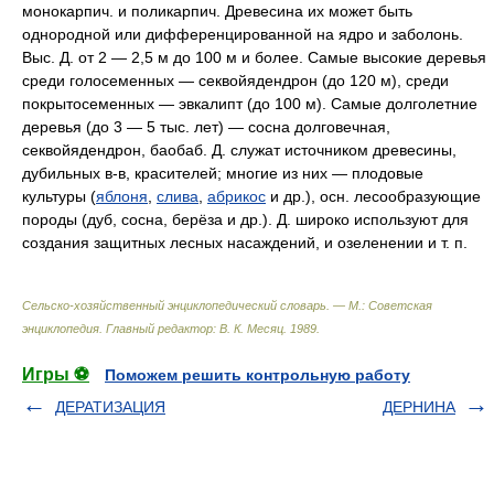
монокарпич. и поликарпич. Древесина их может быть
однородной или дифференцированной на ядро и заболонь.
Выс. Д. от 2 — 2,5 м до 100 м и более. Самые высокие деревья
среди голосеменных — секвойядендрон (до 120 м), среди
покрытосеменных — эвкалипт (до 100 м). Самые долголетние
деревья (до 3 — 5 тыс. лет) — сосна долговечная,
секвойядендрон, баобаб. Д. служат источником древесины,
дубильных в-в, красителей; многие из них — плодовые
культуры (
яблоня
,
слива
,
абрикос
и др.), осн. лесообразующие
породы (дуб, сосна, берёза и др.). Д. широко используют для
создания защитных лесных насаждений, и озеленении и т. п.
Сельско-хозяйственный энциклопедический словарь. — М.: Советская
энциклопедия
.
Главный редактор: В. К. Месяц
.
1989
.
Игры ⚽
Поможем решить контрольную работу
ДЕРАТИЗАЦИЯ
ДЕРНИНА