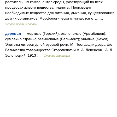
растительных компонентов среды, участвующий во всех
процессах живого вещества планеты. Производят
необходимые вещества для питания, дыхания, существования
других организмов. Морфологически отличаются от… …
Экологический словарь
деревья
— мертвые (Горький); окоченелые (Арцыбашев);
сумрачно странно безмолвные (Бальмонт); унылые (Чехов)
Эпитеты литературной русской речи. М: Поставщик двора Его
Величества товарищество Скоропечатни А. А. Левенсон . А. Л.
Зеленецкий. 1913 …
Словарь эпитетов